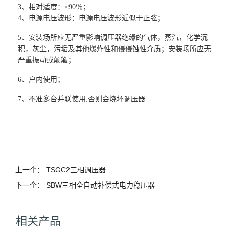
3
、
相对适度：≤90
％；
4
、
电源电压波形：电源电压波形近似于正弦；
5
、
安装场所应无严重影响调压器绝缘的气体，蒸汽，化学沉
积，灰尘，污垢及其他爆炸性和侵侵蚀性介质；安装场所应无
严重振动或颠簸；
6
、
户内使用；
7
、
不准多台并联使用,
否则会烧坏调压器
上一个：
TSGC2三相调压器
下一个：
SBW三相全自动补偿式电力稳压器
相关产品