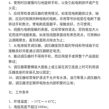
4
、使用时应缓慢均匀地旋转手轮，以免引起电刷损坏或产生
火花；
5
、应经常检查调压器的使用情况，如发现电刷磨损过多、缺
损、应及时损换同种规格的电刷，并用零号砂纸垫在电刷下面
转动手轮数次，使电刷底面磨平，接触良好，方可使用；
6
、线圈与电刷接触的表面，应经常保持清洁，否则易加大火
花而烧坏线圈表面。如发现线圈表面烧有黑色斑点，可用棉纱
沾酒精擦去，直到表面斑点除去为止；
7
、从电源接至调压器，调压器接到负载的导线和导线端子应
接触良好并能通过调压器额定电流；
8
、搬动调压器时不得用手轮，而应用提手或将整个产品提起
移动；
9
、调压器需要横装大面板上或立装在其它底座上时可利用调
压器底座的安装孔加以固定；
10
、调压器经常保护清洁不允许有水滴，油污等落入调压器内
部，调压器须定期停电除去内部积聚的尘埃；
七、工作条件
1
、
环境温度：－15℃
～＋
45℃
；
2
、
海拔高度不超过1000m
；